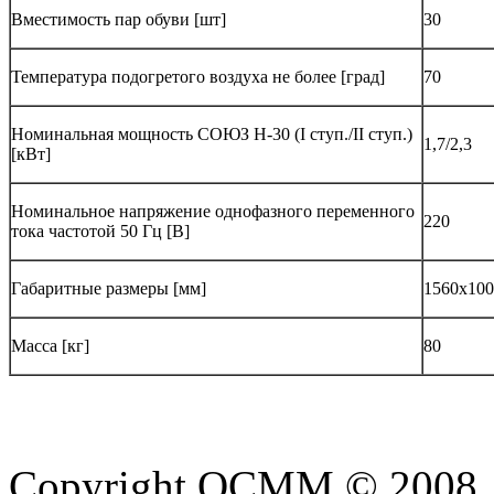
Вместимость пар обуви [шт]
30
Температура подогретого воздуха не более [град]
70
Номинальная мощность СОЮЗ Н-30 (I ступ./II ступ.)
1,7/2,3
[кВт]
Номинальное напряжение однофазного переменного
220
тока частотой 50 Гц [В]
Габаритные размеры [мм]
1560х100
Масса [кг]
80
Copyright OCMM © 2008. A